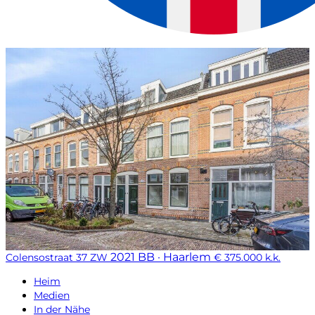
2021 BB · Haarlem
Colensostraat 37 ZW
€ 375.000 k.k.
Heim
Medien
In der Nähe