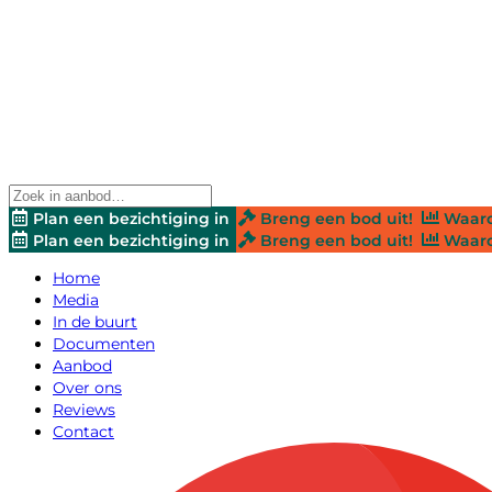
Plan een bezichtiging in
Breng een bod uit!
Waard
Plan een bezichtiging in
Breng een bod uit!
Waard
Home
Media
In de buurt
Documenten
Aanbod
Over ons
Reviews
Contact